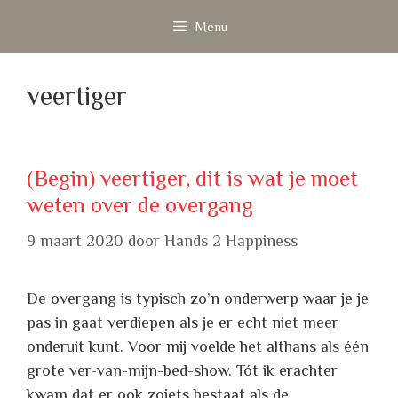
Ga
Menu
naar
de
inhoud
veertiger
(Begin) veertiger, dit is wat je moet
weten over de overgang
9 maart 2020
door
Hands 2 Happiness
De overgang is typisch zo’n onderwerp waar je je
pas in gaat verdiepen als je er echt niet meer
onderuit kunt. Voor mij voelde het althans als één
grote ver-van-mijn-bed-show. Tót ik erachter
kwam dat er ook zoiets bestaat als de