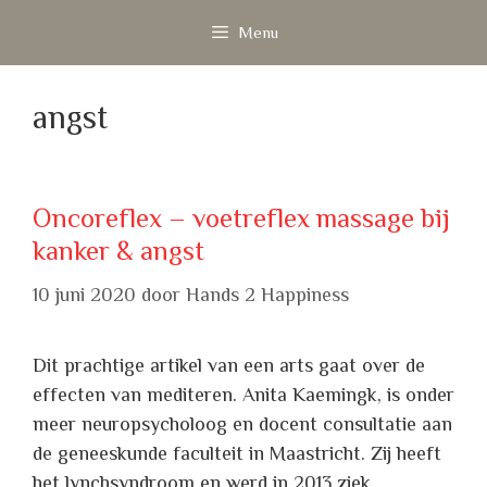
Ga
Menu
naar
de
inhoud
angst
Oncoreflex – voetreflex massage bij
kanker & angst
10 juni 2020
door
Hands 2 Happiness
Dit prachtige artikel van een arts gaat over de
effecten van mediteren. Anita Kaemingk, is onder
meer neuropsycholoog en docent consultatie aan
de geneeskunde faculteit in Maastricht. Zij heeft
het lynchsyndroom en werd in 2013 ziek