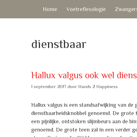
Ga
Home
Voetreflexologie
Zwangers
naar
de
inhoud
dienstbaar
Hallux valgus ook wel die
1 september 2017
door
Hands 2 Happiness
Hallux valgus is een standsafwijking van de
dienstbaarheidsknobbel genoemd. De grote te
een pijnlijke, ontstoken slijmbeurs aan de b
genoemd. De grote teen zal in een verder g