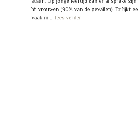
staan. Op jonge leeftijd kan er al sprake zijn
bij vrouwen (90% van de gevallen). Er lijkt e
vaak in …
lees verder