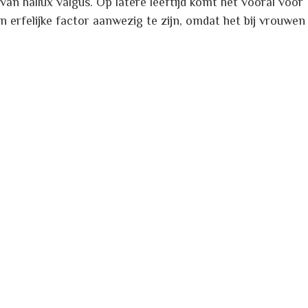
 van hallux valgus. Op latere leeftijd komt het vooral voor
en erfelijke factor aanwezig te zijn, omdat het bij vrouwen