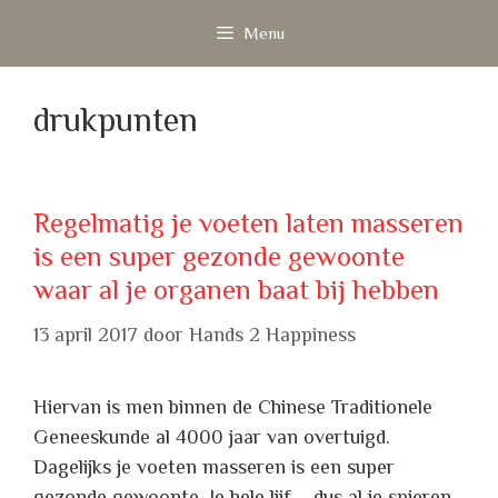
Ga
Menu
naar
de
inhoud
drukpunten
Regelmatig je voeten laten masseren
is een super gezonde gewoonte
waar al je organen baat bij hebben
13 april 2017
door
Hands 2 Happiness
Hiervan is men binnen de Chinese Traditionele
Geneeskunde al 4000 jaar van overtuigd.
Dagelijks je voeten masseren is een super
gezonde gewoonte. Je hele lijf – dus al je spieren,