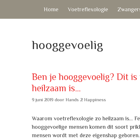
Ga
Home
Voetreflexologie
Zwangers
naar
de
inhoud
hooggevoelig
Ben je hooggevoelig? Dit is
heilzaam is…
9 juni 2019
door
Hands 2 Happiness
Waarom voetreflexologie zo heilzaam is… Felle
hooggevoelige mensen komen dit soort prikk
mensen wordt met deze eigenshap geboren. D