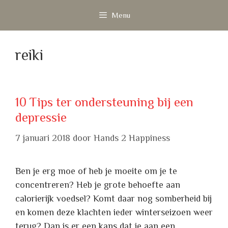
Ga
Menu
naar
de
inhoud
reiki
10 Tips ter ondersteuning bij een
depressie
7 januari 2018
door
Hands 2 Happiness
Ben je erg moe of heb je moeite om je te
concentreren? Heb je grote behoefte aan
calorierijk voedsel? Komt daar nog somberheid bij
en komen deze klachten ieder winterseizoen weer
terug? Dan is er een kans dat je aan een