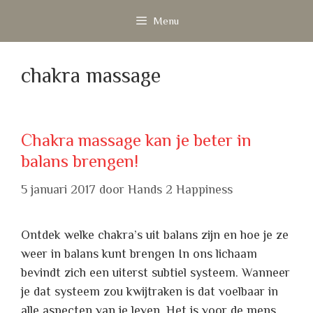
Ga
Menu
naar
de
inhoud
chakra massage
Chakra massage kan je beter in
balans brengen!
5 januari 2017
door
Hands 2 Happiness
Ontdek welke chakra’s uit balans zijn en hoe je ze
weer in balans kunt brengen In ons lichaam
bevindt zich een uiterst subtiel systeem. Wanneer
je dat systeem zou kwijtraken is dat voelbaar in
alle aspecten van je leven. Het is voor de mens