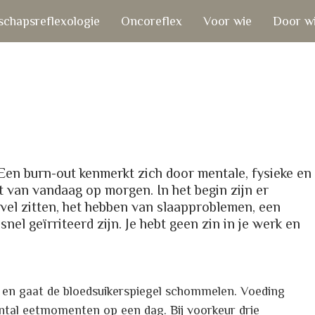
chapsreflexologie
Oncoreflex
Voor wie
Door w
 Een burn-out kenmerkt zich door mentale, fysieke en
t van vandaag op morgen. In het begin zijn er
je vel zitten, het hebben van slaapproblemen, een
el geïrriteerd zijn. Je hebt geen zin in je werk en
s en gaat de bloedsuikerspiegel schommelen. Voeding
aantal eetmomenten op een dag. Bij voorkeur drie