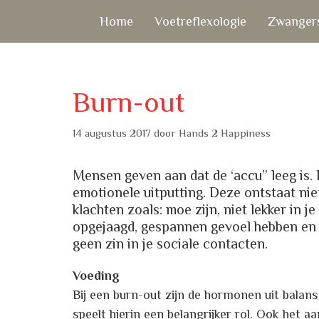
Ga
Home
Voetreflexologie
Zwangers
naar
de
inhoud
Burn-out
14 augustus 2017
door
Hands 2 Happiness
Mensen geven aan dat de ‘accu” leeg is.
emotionele uitputting. Deze ontstaat nie
klachten zoals: moe zijn, niet lekker in 
opgejaagd, gespannen gevoel hebben en sn
geen zin in je sociale contacten.
Voeding
Bij een burn-out zijn de hormonen uit balan
speelt hierin een belangrijker rol. Ook het 