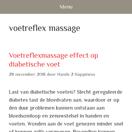
Ga
Menu
naar
de
voetreflex massage
inhoud
Voetreflexmassage effect op
diabetische voet
28 november 2018
door
Hands 2 Happiness
Last van diabetische voeten? Slecht gereguleerde
diabetes tast de bloedvaten aan, waardoor er op
den duur problemen kunnen ontstaan aan
bloedsomloop en zenuwstelsel in handen en
voeten. Wonden aan de voet genezen minder snel
of kunnen zelfs verzweren. Bovendien kunnen